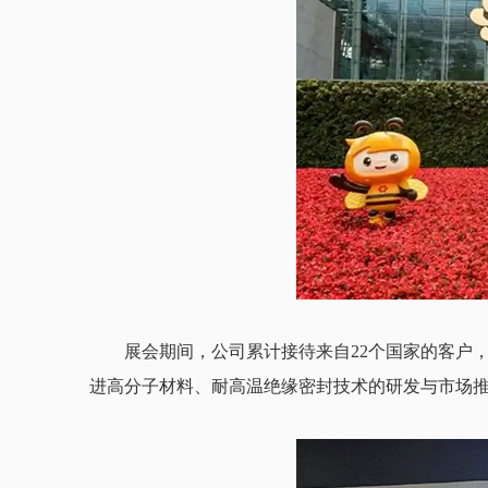
展会期间，公司累计接待来自22个国家的客户，
进高分子材料、耐高温绝缘密封技术的研发与市场