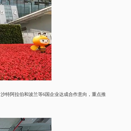
沙特阿拉伯和波兰等6国企业达成合作意向，重点推