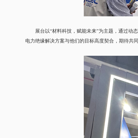
展台以“材料科技，赋能未来”为主题，通过动态
电力绝缘解决方案与他们的目标高度契合，期待共同