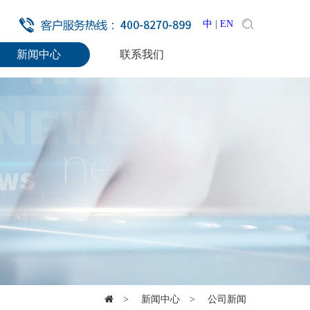
中
|
EN
新闻中心
联系我们
>
新闻中心
>
公司新闻