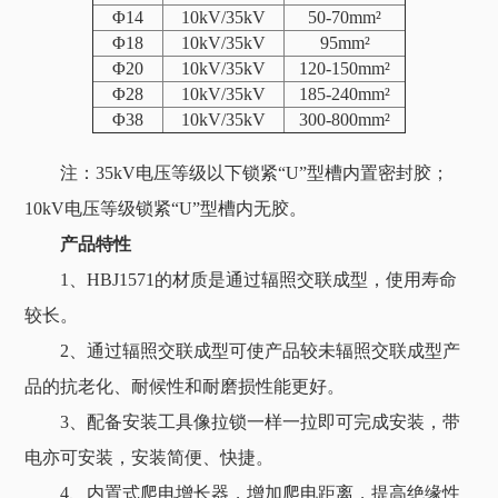
Φ14
10kV/35kV
50
-
70mm
²
Φ18
10kV/35kV
95mm
²
Φ20
10kV/35kV
120-150mm
²
Φ28
10kV/35kV
185-240mm
²
Φ38
10kV/35kV
300-800mm
²
注：35kV电压等级以下锁紧“U”型槽内置密封胶；
10kV电压等级锁紧“U”型槽内无胶。
产品特性
1、HBJ1571的材质是通过辐照交联成型，使用寿命
较长。
2、通过辐照交联成型可使产品较未辐照交联成型产
品的抗老化、耐候性和耐磨损性能更好。
3、配备安装工具像拉锁一样一拉即可完成安装，带
电亦可安装，安装简便、快捷。
4、内置式爬电增长器，增加爬电距离，提高绝缘性