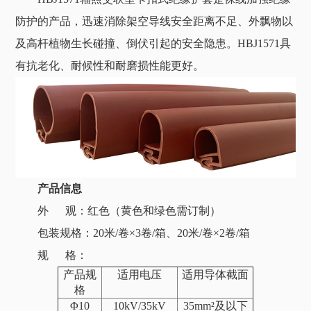
防护的产品，迅速消除架空导线安全距离不足、外飘物以
及高杆植物生长碰撞、倒伏引起的安全隐患。HBJ1571具
有抗老化、耐候性和耐磨损性能更好。
产品信息
外 观：红色（黄色和绿色需订制）
包装规格：20米/卷×3卷/箱、20米/卷
×2卷/箱
规 格：
产品规
适用电压
适用导体截面
格
Φ10
10kV/35kV
35mm²及以下