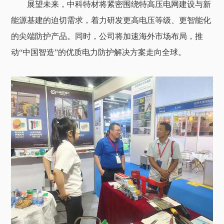
展望未来，中科特材将紧密围绕特高压电网建设与新
能源基建的迫切需求，着力研发更高电压等级、更智能化
的尖端防护产品。同时，公司将加速海外市场布局，推
动“中国智造”的优质电力防护解决方案走向全球。