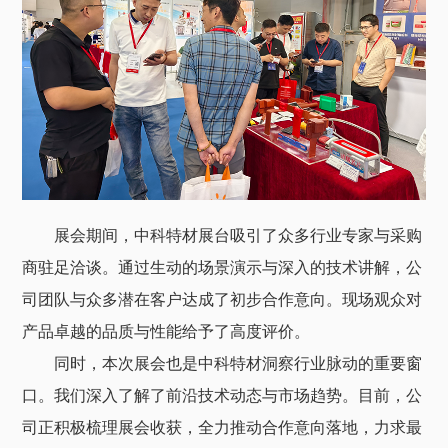
展会期间，中科特材展台吸引了众多行业专家与采购
商驻足洽谈。通过生动的场景演示与深入的技术讲解，公
司团队与众多潜在客户达成了初步合作意向。现场观众对
产品卓越的品质与性能给予了高度评价。
同时，本次展会也是中科特材洞察行业脉动的重要窗
口。我们深入了解了前沿技术动态与市场趋势。目前，公
司正积极梳理展会收获，全力推动合作意向落地，力求最